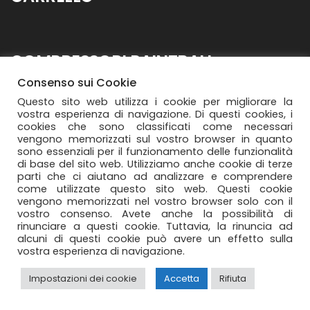
NEWS
COMPRESSORI PAINTBALL
Consenso sui Cookie
Questo sito web utilizza i cookie per migliorare la
vostra esperienza di navigazione. Di questi cookies, i
cookies che sono classificati come necessari
@ 2001/2020 O.L.ME.VA. Srl • P. Iva: 00299090175
vengono memorizzati sul vostro browser in quanto
sono essenziali per il funzionamento delle funzionalità
di base del sito web. Utilizziamo anche cookie di terze
parti che ci aiutano ad analizzare e comprendere
come utilizzate questo sito web. Questi cookie
vengono memorizzati nel vostro browser solo con il
vostro consenso. Avete anche la possibilità di
rinunciare a questi cookie. Tuttavia, la rinuncia ad
alcuni di questi cookie può avere un effetto sulla
vostra esperienza di navigazione.
Impostazioni dei cookie
Accetta
Rifiuta