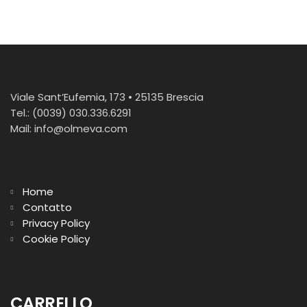
0
Viale Sant’Eufemia, 173 • 25135 Brescia
OLMEVA
Tel.: (0039) 030.336.6291
Mail: info@olmeva.com
COMPRESSORE GAS METANO
Usati d'occasione
COMPRESSORI
Home
CERTIFICAZIONE
Contatto
Privacy Policy
VIDEO
Cookie Policy
CONTATTO
SHOP COMPRESSORI PER SUBACQUEA
CARRELLO